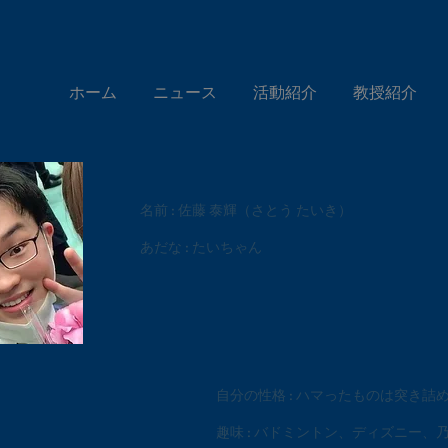
ホーム
ニュース
活動紹介
教授紹介
名前 : 佐藤 泰輝（さとう たいき）
あだな : たいちゃん
自分の性格 : ハマったものは突き詰
趣味 : バドミントン、ディズニー、