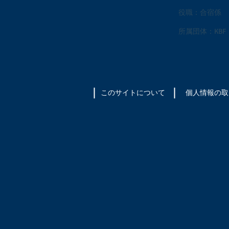
役職：合宿係
所属団体：KBF
このサイトについて
​個人情報の