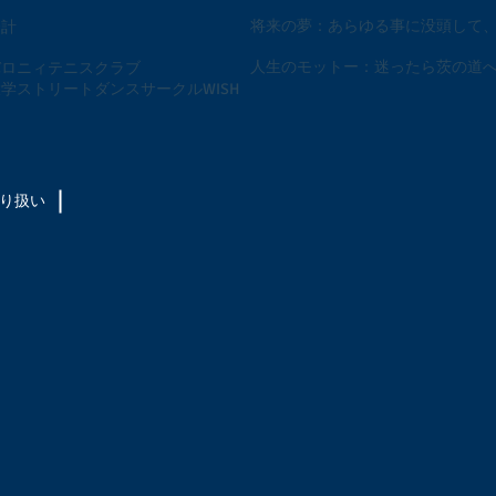
将来の夢：あらゆる事に没頭して
会計
人生のモットー：迷ったら茨の道へ
バロニィテニスクラブ
リートダンスサークルWISH
取り扱い