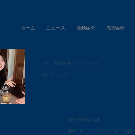
ホーム
ニュース
活動紹介
教授紹介
名前 : 大田 紗矢（おおた さや）
あだな : おさや
自分の性格 : 素直
趣味 : テニス・ダンス・カフェ巡り