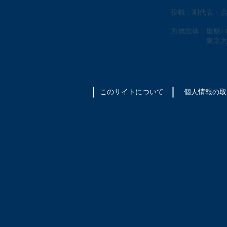
役職：副代表・
所属団体：慶應
東京大学スト
このサイトについて
​個人情報の