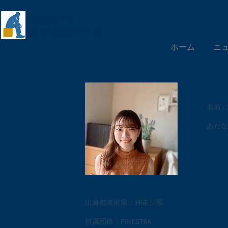
慶應義塾大学
​清水聰研究会
ホーム
ニ
名前 
あだな
出身都道府県：神奈川県​
所属団体：FINESTRA