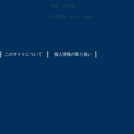
役職：合宿係
所属団体：I.I.R.・KSDC
このサイトについて
​個人情報の取り扱い