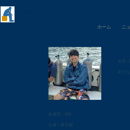
慶應義塾大学
​清水聰研究会
ホーム
ニ
名前 
あだな 
血液型：O型
出身：東京都