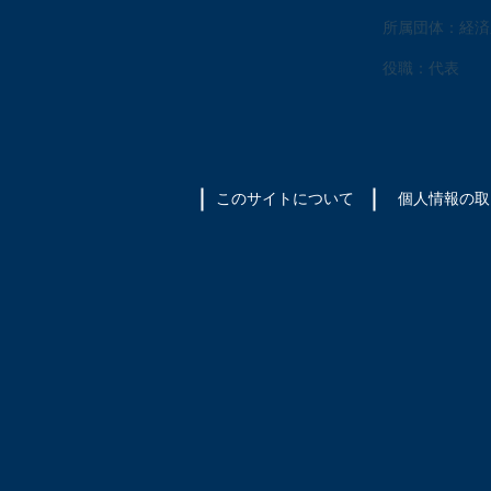
所属団体：経済
役職：代表
このサイトについて
​個人情報の