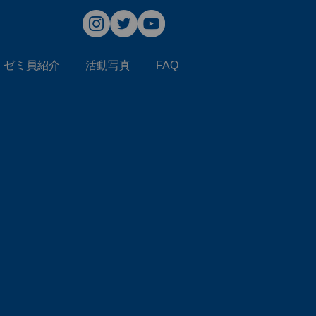
ゼミ員紹介
活動写真
FAQ