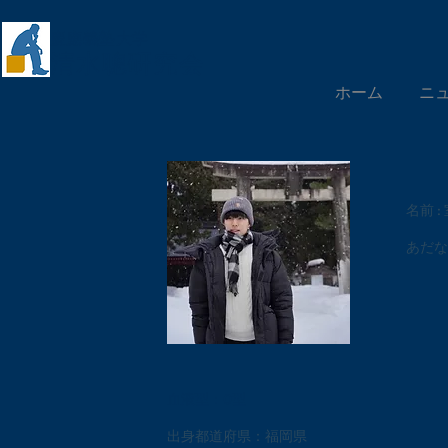
慶應義塾大学
​清水聰研究会
ホーム
ニ
名前 :
あだな 
血液型：O型
出身都道府県：福岡県