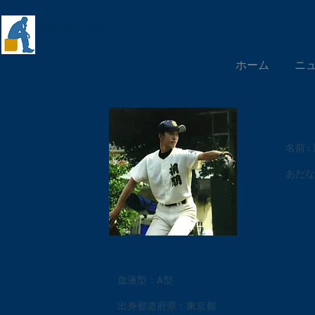
慶應義塾大学
​清水聰研究会
ホーム
ニ
名前 :
あだな 
血液型：A型
出身都道府県：東京都