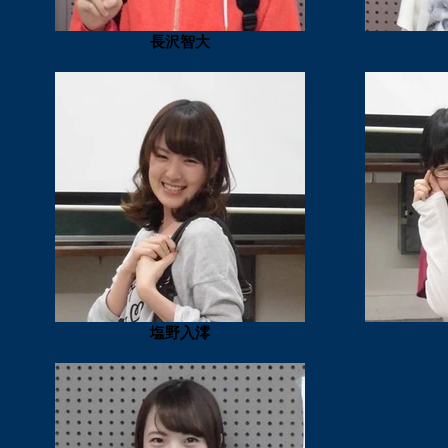
長沢智大
塩野入澪