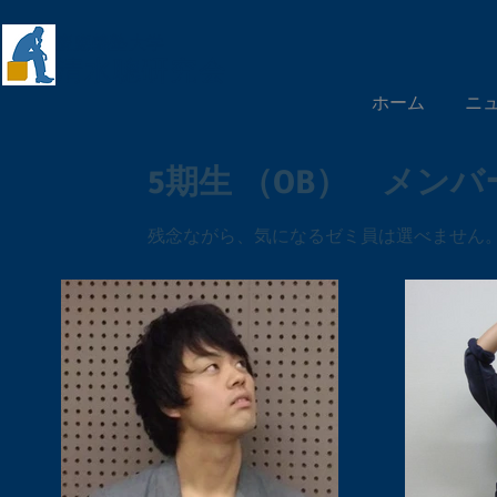
慶應義塾大学
​清水聰研究会
ホーム
ニ
5期生 （OB） メン
​残念ながら、気になるゼミ員は選べません