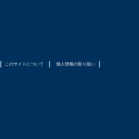
出身都道府県：東京都
所属団体：慶應義塾ワグネル・ソサィエティ
ー・オーケストラ
役職：関マケ係
このサイトについて
​個人情報の取り扱い