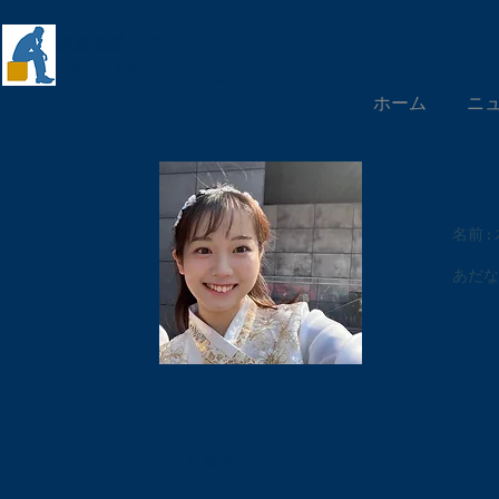
慶應義塾大学
​清水聰研究会
ホーム
ニ
名前 :
あだな 
血液型：B型​