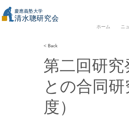
慶應義塾大学
​清水聰研究会
ホーム
ニ
< Back
第二回研究
との合同研究
度）